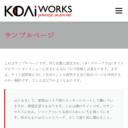
コ
ン
メニュー
テ
ン
ツ
へ
PROJECTS
ABOUT
PROFILE
JAPAN 漆
サンプルページ
ス
キ
ッ
プ
KODAI WORKSの世界
NEWS
お問い合わせ
これはサンプルページです。同じ位置に固定され、(多くのテーマでは) サイト
ナビゲーションメニューに含まれる点がブログ投稿とは異なります。まず
は、サイト訪問者に対して自分のことを説明する自己紹介ページを作成する
のが一般的です。たとえば以下のようなものです。
はじめまして。昼間はバイク便のメッセンジャーとして働いてい
ますが、俳優志望でもあります。これは僕のサイトです。ロサン
ゼルスに住み、ジャックという名前のかわいい犬を飼っていま
す。好きなものはピニャコラーダ、そして通り雨に濡れること。