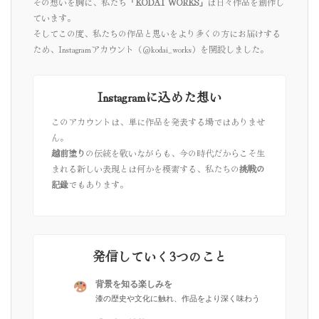
その想いを胸に、私たち
「KODAI WORKS」
は日々作品を創作し
ています。
そしてこの度、私たちの作品と思いをより多くの方にお届けする
ため、Instagramアカウント（@kodai_works）を開設しました。
Instagramに込めた想い
このアカウントは、単に作品を発表する場ではありませ
ん。
越前塗り
の伝統を敬いながらも、今の時代だからこそ生
まれる新しい表現とは何かを模索する、私たちの
挑戦の
記録
でもあります。
発信していく3つのこと
背景を知る楽しみを
漆の歴史や文化に触れ、作品をより深く味わう