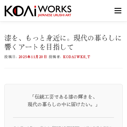
コ
ン
メニュー
テ
ン
ツ
へ
PROJECTS
ABOUT
PROFILE
JAPAN 漆
漆を、もっと身近に。現代の暮らしに
ス
キ
響くアートを目指して
ッ
プ
KODAI WORKSの世界
NEWS
お問い合わせ
投稿日:
2025年11月20日
投稿者:
KODAIWKS_T
「伝統工芸である漆の輝きを、
現代の暮らしの中に届けたい。」